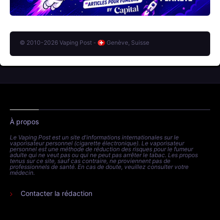
© 2010-2026 Vaping Post -
Genève, Suisse
À propos
Le Vaping Post est un site d'informations internationales sur le
vaporisateur personnel (cigarette électronique). Le vaporisateur
personnel est une méthode de réduction des risques pour le fumeur
adulte qui ne veut pas ou qui ne peut pas arrêter le tabac. Les propos
tenus sur ce site, sauf cas contraire, ne proviennent pas de
professionnels de santé. En cas de doute, veuillez consulter votre
médecin.
Contacter la rédaction