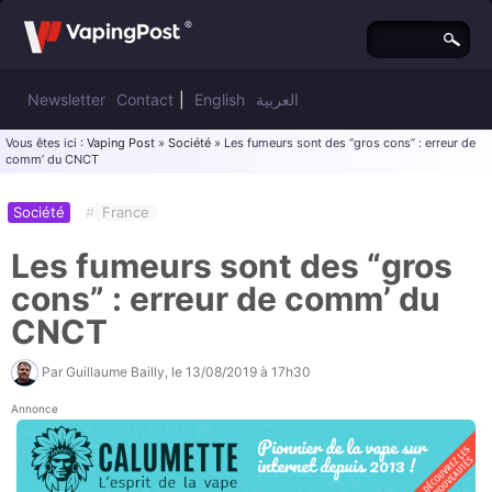
Newsletter
Contact
|
English
العربية
Vous êtes ici :
Vaping Post
»
Société
» Les fumeurs sont des “gros cons” : erreur de
comm’ du CNCT
Société
#
France
Les fumeurs sont des “gros
cons” : erreur de comm’ du
CNCT
Par
Guillaume Bailly
, le
13/08/2019 à 17h30
Annonce