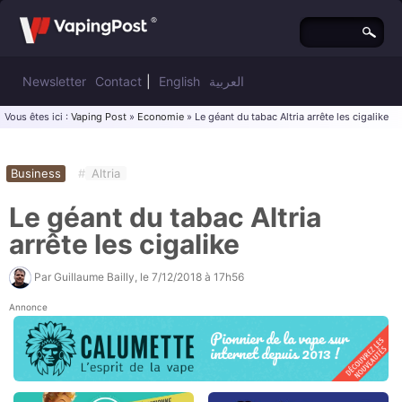
Newsletter
Contact
|
English
العربية
Vous êtes ici :
Vaping Post
»
Economie
» Le géant du tabac Altria arrête les cigalike
Business
#
Altria
Le géant du tabac Altria
arrête les cigalike
Par
Guillaume Bailly
, le
7/12/2018 à 17h56
Annonce