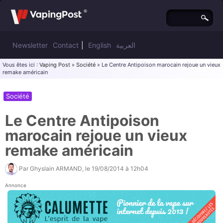
Newsletter
Contact
|
English
العربية
Vous êtes ici :
Vaping Post
»
Société
» Le Centre Antipoison marocain rejoue un vieux
remake américain
Société
Le Centre Antipoison
marocain rejoue un vieux
remake américain
Par
Ghyslain ARMAND
, le
19/08/2014 à 12h04
Annonce