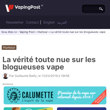
Newsletter
Contact
|
English
العربية
Vous êtes ici :
Vaping Post
»
Humour
» La vérité toute nue sur les blogueuses vape
Humour
La vérité toute nue sur les
blogueuses vape
Par
Guillaume Bailly
, le
13/04/2018 à 16h58
Annonce