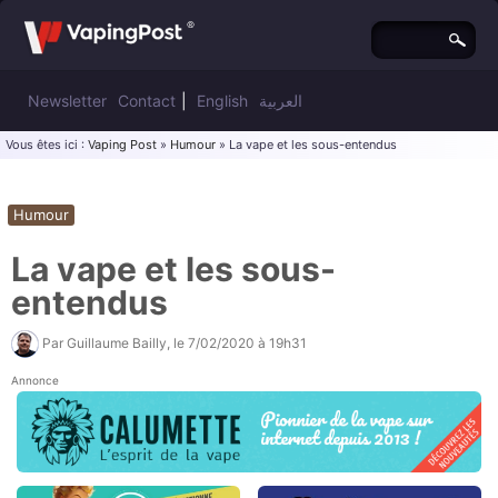
Newsletter
Contact
|
English
العربية
Vous êtes ici :
Vaping Post
»
Humour
» La vape et les sous-entendus
Humour
La vape et les sous-
entendus
Par
Guillaume Bailly
, le
7/02/2020 à 19h31
Annonce