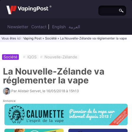
Newsletter
Contact
|
English
العربية
Vous êtes ici :
Vaping Post
»
Société
» La Nouvelle-Zélande va réglementer la vape
Société
#
IQOS
#
Nouvelle-Zélande
La Nouvelle-Zélande va
réglementer la vape
Par
Alistair Servet
, le
16/05/2018 à 15h13
Annonce