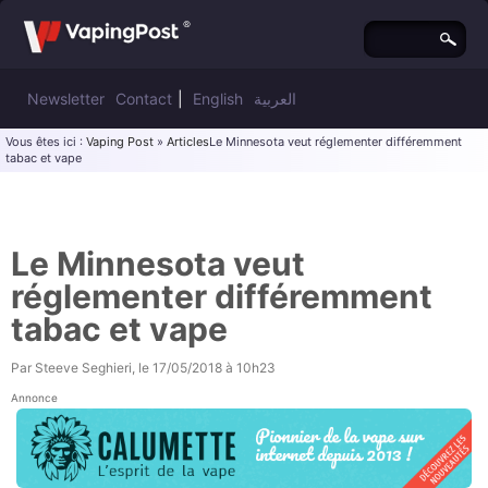
Newsletter
Contact
|
English
العربية
Vous êtes ici :
Vaping Post
»
Articles
Le Minnesota veut réglementer différemment
tabac et vape
Le Minnesota veut
réglementer différemment
tabac et vape
Par
Steeve Seghieri
, le
17/05/2018 à 10h23
Annonce