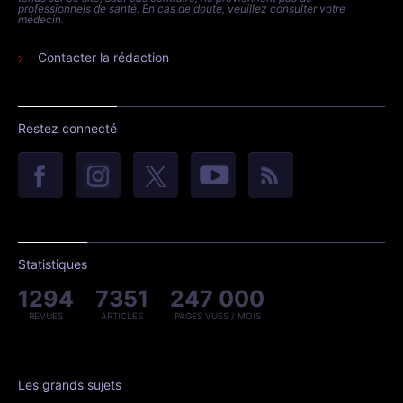
professionnels de santé. En cas de doute, veuillez consulter votre
médecin.
Contacter la rédaction
Restez connecté
Statistiques
1294
7351
247 000
REVUES
ARTICLES
PAGES VUES / MOIS
Les grands sujets