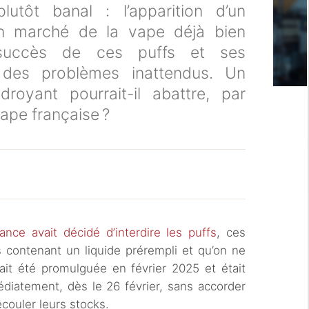
utôt banal : l’apparition d’un
n marché de la vape déjà bien
e succès de ces puffs et ses
t des problèmes inattendus. Un
royant pourrait-il abattre, par
 vape française ?
rance avait décidé d’interdire les puffs
, ces
s contenant un liquide prérempli et qu’on ne
vait été promulguée en février 2025 et était
diatement, dès le 26 février, sans accorder
couler leurs stocks.