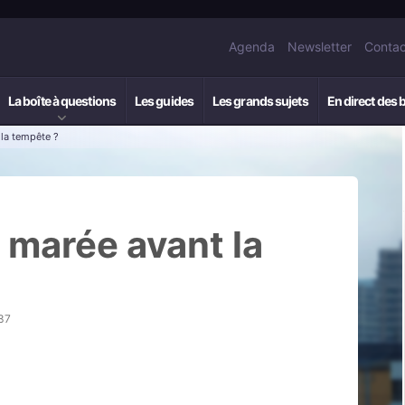
Agenda
Newsletter
Contac
La boîte à questions
Les guides
Les grands sujets
En direct des 
 la tempête ?
e marée avant la
37