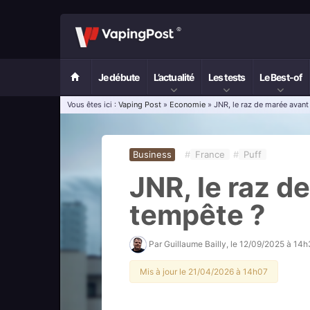
Je débute
L’actualité
Les tests
Le Best-of
Vous êtes ici :
Vaping Post
»
Economie
» JNR, le raz de marée avant
Business
#
France
#
Puff
JNR, le raz d
tempête ?
Par
Guillaume Bailly
, le
12/09/2025 à 14h
Mis à jour le 21/04/2026 à 14h07