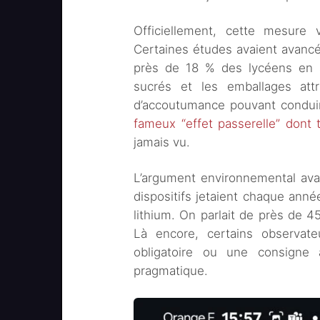
Officiellement, cette mesure 
Certaines études avaient avancé
près de 18 % des lycéens en a
sucrés et les emballages attra
d’accoutumance pouvant condui
fameux “effet passerelle” dont 
jamais vu.
L’argument environnemental ava
dispositifs jetaient chaque anné
lithium. On parlait de près de 
Là encore, certains observate
obligatoire ou une consigne a
pragmatique.