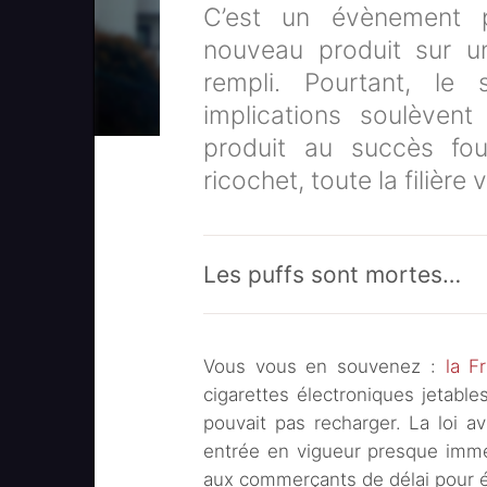
C’est un évènement pl
nouveau produit sur u
rempli. Pourtant, l
implications soulèven
produit au succès foud
ricochet, toute la filière
Les puffs sont mortes…
Vous vous en souvenez :
la F
cigarettes électroniques jetable
pouvait pas recharger. La loi a
entrée en vigueur presque immé
aux commerçants de délai pour é