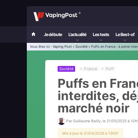
Je débute
L’actualité
Les tests
Le Best-of
Vous êtes ici :
Vaping Post
»
Société
» Puffs en France : à peine inte
Société
#
France
#
Puff
Puffs en Fran
interdites, dé
marché noir
Par
Guillaume Bailly
, le
21/05/2025 à 10h
Mis à jour le 21/04/2026 à 13h51