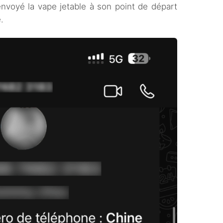
renvoyé la vape jetable à son point de départ
.