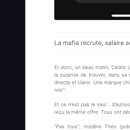
La mafia recrute, salaire 
Et donc, un beau matin, Cédric L
la surprise de trouver, dans sa
directe et claire. Une marque chi
noir”
.
Et ce n’est pas le seul : d’autr
reçu la même offre. Tous ont déc
“Pas tous”
, modère Théo (pré