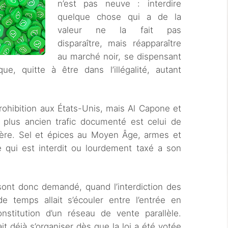
n’est pas neuve : interdire
quelque chose qui a de la
valeur ne la fait pas
disparaître, mais réapparaître
au marché noir, se dispensant
ue, quitte à être dans l’illégalité, autant
rohibition aux États-Unis, mais Al Capone et
e plus ancien trafic documenté est celui de
 ère. Sel et épices au Moyen Âge, armes et
 qui est interdit ou lourdement taxé a son
sont donc demandé, quand l’interdiction des
 temps allait s’écouler entre l’entrée en
stitution d’un réseau de vente parallèle.
t déjà s’organiser dès que la loi a été votée