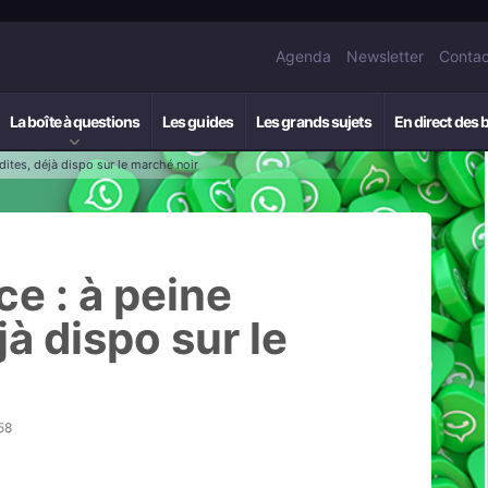
Agenda
Newsletter
Contac
La boîte à questions
Les guides
Les grands sujets
En direct des 
rdites, déjà dispo sur le marché noir
ce : à peine
jà dispo sur le
58