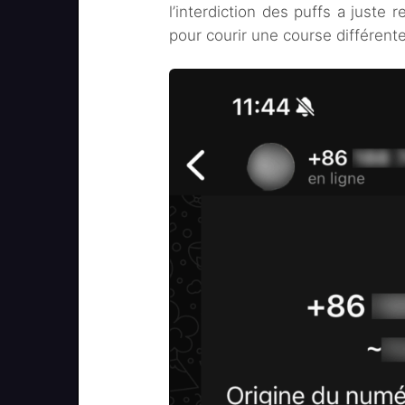
l’interdiction des puffs a juste 
pour courir une course différente