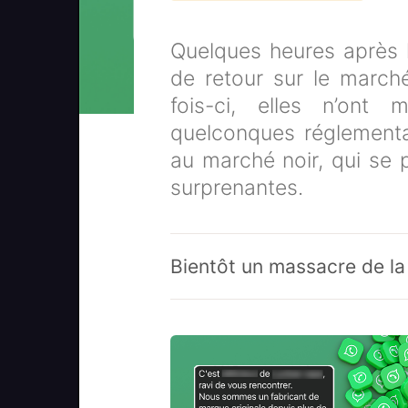
Quelques heures après le
de retour sur le marché 
fois-ci, elles n’on
quelconques réglementa
au marché noir, qui se p
surprenantes.
Bientôt un massacre de la 