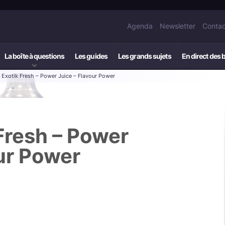
Agenda
Newsletter
Contac
La boîte à questions
Les guides
Les grands sujets
En direct des 
: Exotik Fresh – Power Juice – Flavour Power
 Fresh – Power
ur Power