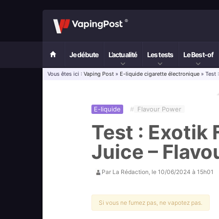
Je débute
L’actualité
Les tests
Le Best-of
Vous êtes ici :
Vaping Post
»
E-liquide cigarette électronique
» Test 
E-liquide
#
Flavour Power
Test : Exotik
Juice – Flavo
Par
La Rédaction
, le
10/06/2024 à 15h01
Si vous ne fumez pas, ne vapotez pas.