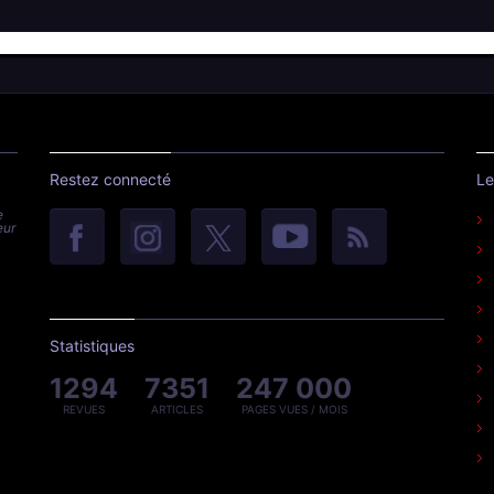
Restez connecté
Le
e
eur
Statistiques
1294
7351
247 000
REVUES
ARTICLES
PAGES VUES / MOIS