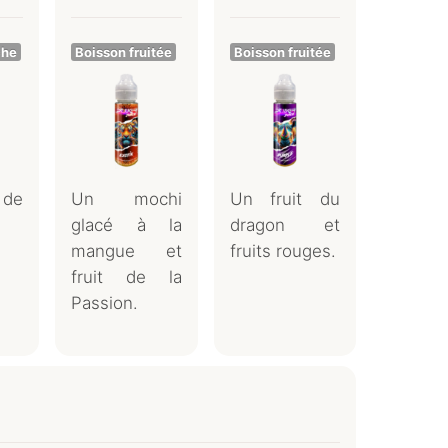
che
Boisson fruitée
Boisson fruitée
 de
Un mochi
Un fruit du
glacé à la
dragon et
mangue et
fruits rouges.
fruit de la
Passion.