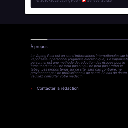
© 2010-2026 Vaping Post -
Genève, Suisse
À propos
Le Vaping Post est un site d'informations internationales sur l
vaporisateur personnel (cigarette électronique). Le vaporisat
personnel est une méthode de réduction des risques pour le
fumeur adulte qui ne veut pas ou qui ne peut pas arrêter le
tabac. Les propos tenus sur ce site, sauf cas contraire, ne
proviennent pas de professionnels de santé. En cas de doute,
veuillez consulter votre médecin.
Contacter la rédaction