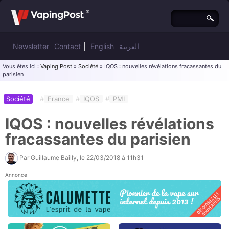
Newsletter
Contact
|
English
العربية
Vous êtes ici :
Vaping Post
»
Société
» IQOS : nouvelles révélations fracassantes du
parisien
Société
#
France
#
IQOS
#
PMI
IQOS : nouvelles révélations
fracassantes du parisien
Par
Guillaume Bailly
, le
22/03/2018 à 11h31
Annonce