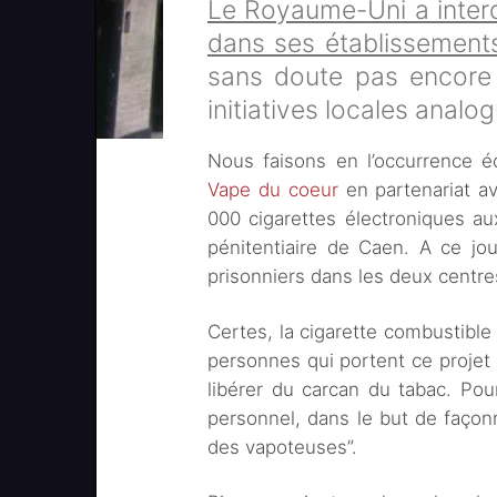
Le Royaume-Uni a interdi
dans ses établissements
sans doute pas encore 
initiatives locales analog
Nous faisons en l’occurrence éc
Vape du coeur
en partenariat a
000 cigarettes électroniques au
pénitentiaire de Caen. A ce jou
prisonniers dans les deux centre
Certes, la cigarette combustible 
personnes qui portent ce projet
libérer du carcan du tabac. Pou
personnel, dans le but de façon
des vapoteuses”.