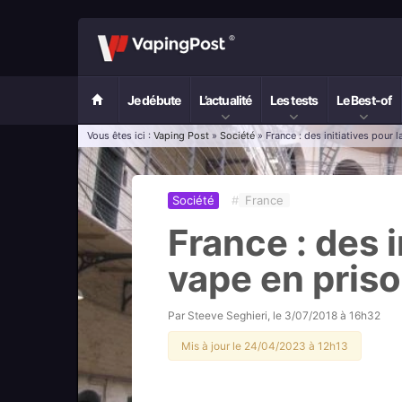
Je débute
L’actualité
Les tests
Le Best-of
Vous êtes ici :
Vaping Post
»
Société
» France : des initiatives pour 
Société
#
France
France : des i
vape en pris
Par
Steeve Seghieri
, le
3/07/2018 à 16h32
Mis à jour le 24/04/2023 à 12h13