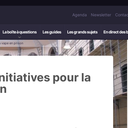
Agenda
Newsletter
Contac
La boîte à questions
Les guides
Les grands sujets
En direct des 
la vape en prison
nitiatives pour la
on