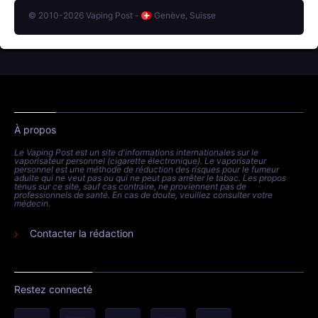
© 2010-2026 Vaping Post -
Genève, Suisse
À propos
Le Vaping Post est un site d'informations internationales sur le
vaporisateur personnel (cigarette électronique). Le vaporisateur
personnel est une méthode de réduction des risques pour le fumeur
adulte qui ne veut pas ou qui ne peut pas arrêter le tabac. Les propos
tenus sur ce site, sauf cas contraire, ne proviennent pas de
professionnels de santé. En cas de doute, veuillez consulter votre
médecin.
Contacter la rédaction
Restez connecté