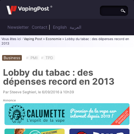
Newsletter
Contact
|
English
العربية
Vous êtes ici :
Vaping Post
»
Economie
» Lobby du tabac : des dépenses record en
2013
Business
#
PMI
#
TPD
Lobby du tabac : des
dépenses record en 2013
Par
Steeve Seghieri
, le
6/09/2016 à 10h39
Annonce