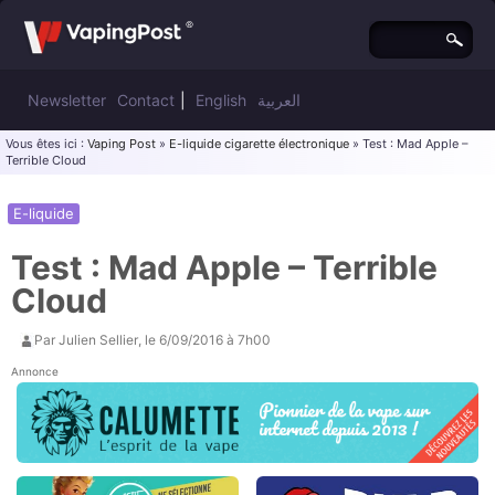
Newsletter
Contact
|
English
العربية
Vous êtes ici :
Vaping Post
»
E-liquide cigarette électronique
» Test : Mad Apple –
Terrible Cloud
E-liquide
Test : Mad Apple – Terrible
Cloud
Par
Julien Sellier
, le
6/09/2016 à 7h00
Annonce