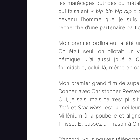
les marécages putrides du métal 
qui faisaient
« bip bip bip bip »
d
devenu l’homme que je suis au
recherche d’une partenaire partic
Mon premier ordinateur a été
On était seul, on pilotait un v
héroïque. J’ai aussi joué à
C
formidable, celui-là, même en cal
Mon premier grand film de supe
Donner avec Christopher Reeves
Oui, je sais, mais ce n’est plus 
Trek
et
Star Wars
, est la meille
Millénium à la poubelle et align
finisse. Et passez un rasoir à 
D’accord, vous pouvez téléporter 