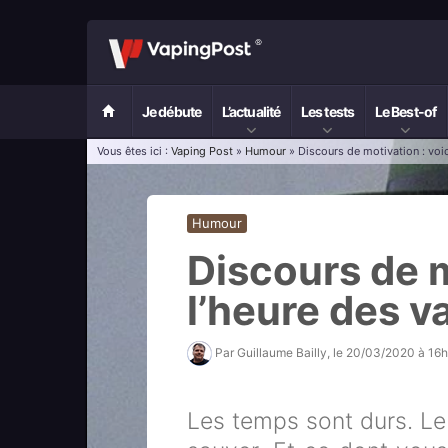
Je débute
L’actualité
Les tests
Le Best-of
Vous êtes ici :
Vaping Post
»
Humour
» Discours de motivation : voic
Humour
Discours de m
l’heure des v
Par
Guillaume Bailly
, le
20/03/2020 à 16
Les temps sont durs. Le