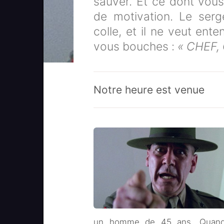
sauver. Et ce dont vous
de motivation. Le serg
colle, et il ne veut ent
vous bouches :
« CHEF, 
Notre heure est venue
un homme de 45 ans. Quand j