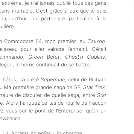
extrême, je n’ai jamais oublié tous ces gens
ans ma radio. C’est grâce à eux que je suis
jourd’hui, un partenaire particulier à la
ulière.
 un Commodore 64, mon premier jeu
Zaxxon
.
aisseau pour aller vaincre l’ennemi. C’était
ommando
,
Green Beret
,
Ghost’n Goblins
,
eçon, le héros continuait de se battre.
r héros, ça a été
Superman
, celui de Richard
. Ma première grande saga de SF,
Star Trek
.
l’heure de discuter de quelle saga, entre
Star
ure. Alors flanquez ce tas de rouille de Faucon
ez-vous sur le pont de l’Enterprise, qu’on en
Chewbacca.
J.J. Abrams en enfer, il l’a cherché.