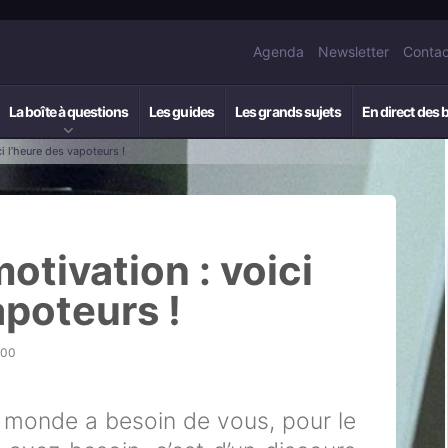
Agenda
Newsletter
Contac
La boîte à questions
Les guides
Les grands sujets
En direct des 
i l’heure des vapoteurs !
otivation : voici
apoteurs !
h00
 monde a besoin de vous, pour le