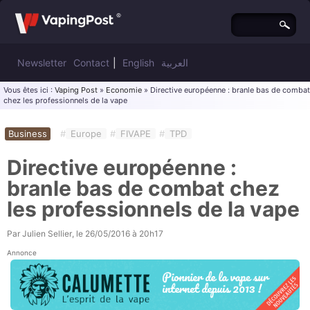
Newsletter
Contact
|
English
العربية
Vous êtes ici :
Vaping Post
»
Economie
» Directive européenne : branle bas de combat
chez les professionnels de la vape
Business
#
Europe
#
FIVAPE
#
TPD
Directive européenne :
branle bas de combat chez
les professionnels de la vape
Par
Julien Sellier
, le
26/05/2016 à 20h17
Annonce