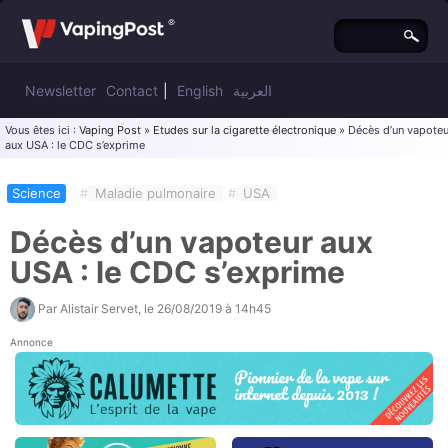
Newsletter
Contact
|
English
العربية
Vous êtes ici :
Vaping Post
»
Etudes sur la cigarette électronique
» Décès d’un vapoteu
aux USA : le CDC s’exprime
Science
#
Maladie pulmonaire
#
USA
Décès d’un vapoteur aux
USA : le CDC s’exprime
Par
Alistair Servet
, le
26/08/2019 à 14h45
Annonce