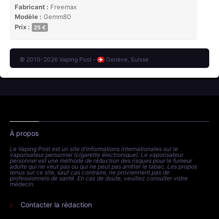
Fabricant :
Freemax
Modèle :
Gemm80
Prix :
25 €
© 2010-2026 Vaping Post -
Genève, Suisse
À propos
Le Vaping Post est un site d'informations internationales sur le
vaporisateur personnel (cigarette électronique). Le vaporisateur
personnel est une méthode de réduction des risques pour le fumeur
adulte qui ne veut pas ou qui ne peut pas arrêter le tabac. Les propos
tenus sur ce site, sauf cas contraire, ne proviennent pas de
professionnels de santé. En cas de doute, veuillez consulter votre
médecin.
Contacter la rédaction