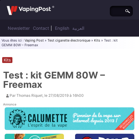
Newsletter
Contact
|
English
العربية
Vous êtes ici :
Vaping Post
»
Test cigarette électronique
»
Kits
» Test : kit
GEMM 80W – Freemax
Kits
Test : kit GEMM 80W –
Freemax
Par
Thomas Riquet
, le
27/08/2019 à 16h00
Annonce