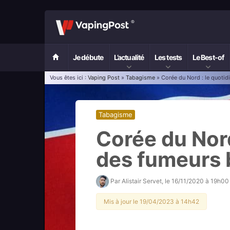
Je débute
L’actualité
Les tests
Le Best-of
Vous êtes ici :
Vaping Post
»
Tabagisme
» Corée du Nord : le quotid
Tabagisme
Corée du Nord
des fumeurs 
Par
Alistair Servet
, le
16/11/2020 à 19h00
Mis à jour le 19/04/2023 à 14h42