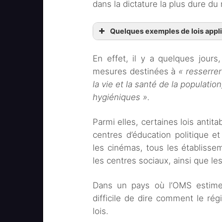
dans la dictature la plus dure d
Quelques exemples de lois appl
En effet, il y a quelques jour
mesures destinées à
« resserrer
la vie et la santé de la population
hygiéniques »
.
Parmi elles, certaines lois antita
centres d’éducation politique et
les cinémas, tous les établiss
les centres sociaux, ainsi que le
Dans un pays où l’OMS estim
difficile de dire comment le r
lois.