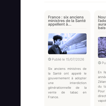
France : six anciens
Nouv
ministres de la Santé
l’ad
appellent à...
aura
bais
Publié le
15/07/2026
Pu
Six anciens ministres de
En l
la Santé ont appelé le
anné
gouvernement à adopter
Zéla
une interdiction
du ta
générationnelle de la
Pour
vente de tabac en
dire
France.
vapot