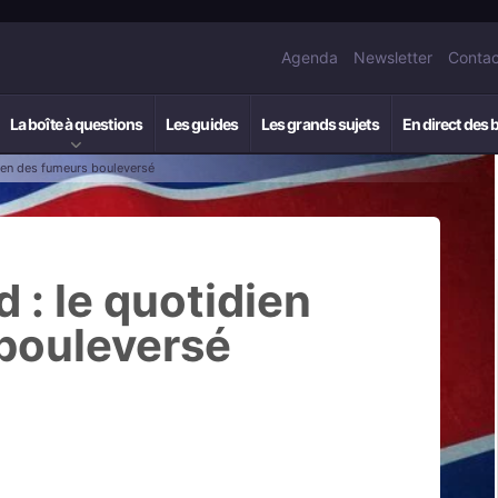
Agenda
Newsletter
Contac
La boîte à questions
Les guides
Les grands sujets
En direct des 
ien des fumeurs bouleversé
 : le quotidien
bouleversé