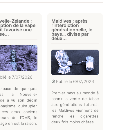
elle-Zélande :
Maldives : après
option de la vape
l’interdiction
it favorisé une
générationnelle, le
se...
pays… divise par
deux...
blié le
7/07/2026
Publié le
6/07/2026
’espace de quelques
Premier pays au monde à
es, la Nouvelle-
bannir la vente de tabac
nde a vu son déclin
aux générations futures,
bagisme quintupler.
les Maldives viennent de
 ces deux anciens
rendre les cigarettes
cteurs de l’OMS, le
deux fois moins chères.
age en est la raison.