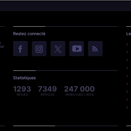
Restez connecté
Le
e
eur
Statistiques
1293
7349
247 000
REVUES
ARTICLES
PAGES VUES / MOIS