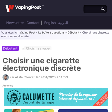
Newsletter
Contact
|
English
العربية
Vous êtes ici :
Vaping Post
»
La boîte à questions
»
Débutant
» Choisir une cigarette
électronique discrète
Débutant
#
Choisir sa vape
Choisir une cigarette
électronique discrète
Par
Alistair Servet
, le
14/01/2020 à 14h53
Annonce