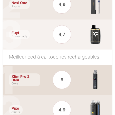
Nexi One
4,9
Aspire
Fuyl
4,7
Dinner Lady
Meilleur pod à cartouches rechargeables
Xlim Pro 2
5
DNA
Oxva
Pixo
4,9
Aspire