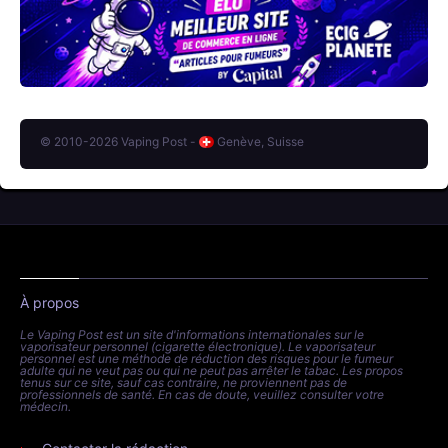
© 2010-2026 Vaping Post -
Genève, Suisse
À propos
Le Vaping Post est un site d'informations internationales sur le
vaporisateur personnel (cigarette électronique). Le vaporisateur
personnel est une méthode de réduction des risques pour le fumeur
adulte qui ne veut pas ou qui ne peut pas arrêter le tabac. Les propos
tenus sur ce site, sauf cas contraire, ne proviennent pas de
professionnels de santé. En cas de doute, veuillez consulter votre
médecin.