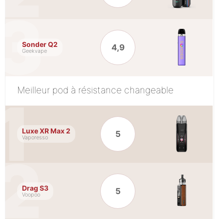
Sonder Q2
4,9
Geekvape
Meilleur pod à résistance changeable
Luxe XR Max 2
5
Vaporesso
Drag S3
5
Voopoo