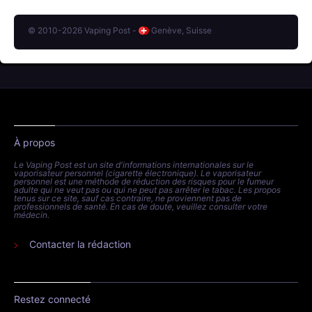
© 2010-2026 Vaping Post -
Genève, Suisse
À propos
Le Vaping Post est un site d'informations internationales sur le
vaporisateur personnel (cigarette électronique). Le vaporisateur
personnel est une méthode de réduction des risques pour le fumeur
adulte qui ne veut pas ou qui ne peut pas arrêter le tabac. Les propos
tenus sur ce site, sauf cas contraire, ne proviennent pas de
professionnels de santé. En cas de doute, veuillez consulter votre
médecin.
Contacter la rédaction
Restez connecté