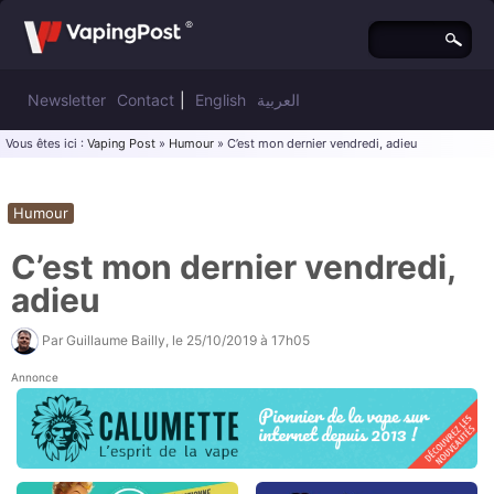
Newsletter
Contact
|
English
العربية
Vous êtes ici :
Vaping Post
»
Humour
» C’est mon dernier vendredi, adieu
Humour
C’est mon dernier vendredi,
adieu
Par
Guillaume Bailly
, le
25/10/2019 à 17h05
Annonce