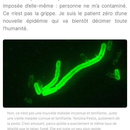
imposée d’elle-même : personne ne m’a contaminé.
Ce n’est pas la grippe. Je suis le patient zéro d’une
nouvelle épidémie qui va bientôt décimer toute
l’humanité.
Non, ce n’est pas une nouvelle maladie inconnue et terrifiante. Juste
une vieille maladie connue et terrifiante. Yersinia Pestis, autrement dit
la peste. C’est amusant, parce qu’elle a exactement le même taux de
létalité que le tabac fumé. Elle est juste un peu plus rapide.