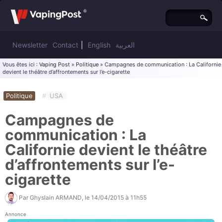
Newsletter
Contact
|
English
العربية
Vous êtes ici :
Vaping Post
»
Politique
» Campagnes de communication : La Californie
devient le théâtre d’affrontements sur l’e-cigarette
Politique
#
USA
Campagnes de
communication : La
Californie devient le théâtre
d’affrontements sur l’e-
cigarette
Par
Ghyslain ARMAND
, le
14/04/2015 à 11h55
Annonce