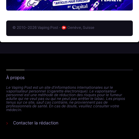
© 2010-2026 Vaping Post -
Genève, Suisse
À propos
Le Vaping Post est un site d'informations internationales sur le
vaporisateur personnel (cigarette électronique). Le vaporisateur
personnel est une méthode de réduction des risques pour le fumeur
adulte qui ne veut pas ou qui ne peut pas arrêter le tabac. Les propos
tenus sur ce site, sauf cas contraire, ne proviennent pas de
professionnels de santé. En cas de doute, veuillez consulter votre
médecin.
Contacter la rédaction