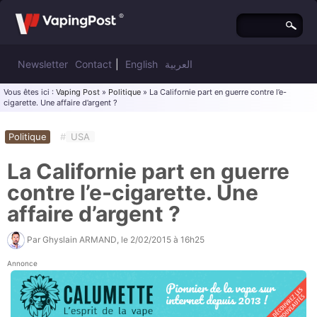
Newsletter
Contact
|
English
العربية
Vous êtes ici :
Vaping Post
»
Politique
» La Californie part en guerre contre l’e-
cigarette. Une affaire d’argent ?
Politique
#
USA
La Californie part en guerre
contre l’e-cigarette. Une
affaire d’argent ?
Par
Ghyslain ARMAND
, le
2/02/2015 à 16h25
Annonce