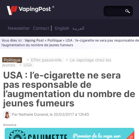
Newsletter
Contact
|
English
العربية
Vous êtes ici :
Vaping Post
»
Politique
» USA : l’e-cigarette ne sera pas responsable de
l’augmentation du nombre de jeunes fumeurs
Politique
#
Effet passerelle
#
Le vapotage chez les
jeunes
#
USA
USA : l’e-cigarette ne sera
pas responsable de
l’augmentation du nombre de
jeunes fumeurs
Par
Nathalie Dunand
, le
20/02/2017 à 12h45
Annonce