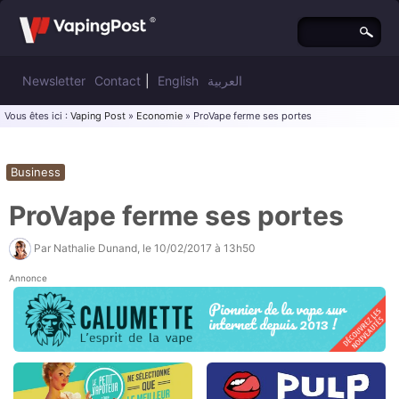
Newsletter
Contact
|
English
العربية
Vous êtes ici :
Vaping Post
»
Economie
» ProVape ferme ses portes
Business
ProVape ferme ses portes
Par
Nathalie Dunand
, le
10/02/2017 à 13h50
Annonce