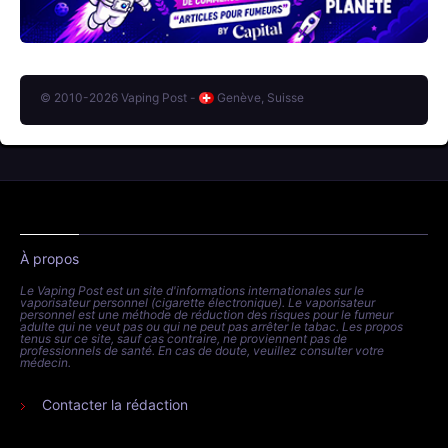
© 2010-2026 Vaping Post -
Genève, Suisse
À propos
Le Vaping Post est un site d'informations internationales sur le
vaporisateur personnel (cigarette électronique). Le vaporisateur
personnel est une méthode de réduction des risques pour le fumeur
adulte qui ne veut pas ou qui ne peut pas arrêter le tabac. Les propos
tenus sur ce site, sauf cas contraire, ne proviennent pas de
professionnels de santé. En cas de doute, veuillez consulter votre
médecin.
Contacter la rédaction