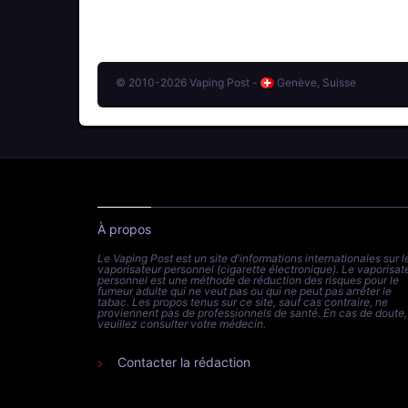
© 2010-2026 Vaping Post -
Genève, Suisse
À propos
Le Vaping Post est un site d'informations internationales sur l
vaporisateur personnel (cigarette électronique). Le vaporisat
personnel est une méthode de réduction des risques pour le
fumeur adulte qui ne veut pas ou qui ne peut pas arrêter le
tabac. Les propos tenus sur ce site, sauf cas contraire, ne
proviennent pas de professionnels de santé. En cas de doute,
veuillez consulter votre médecin.
Contacter la rédaction