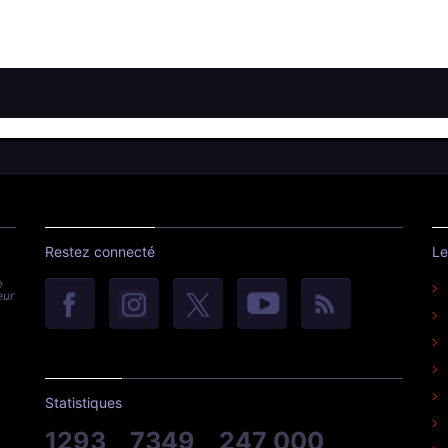
Restez connecté
Le
e
eur
Statistiques
1293
7349
247 000