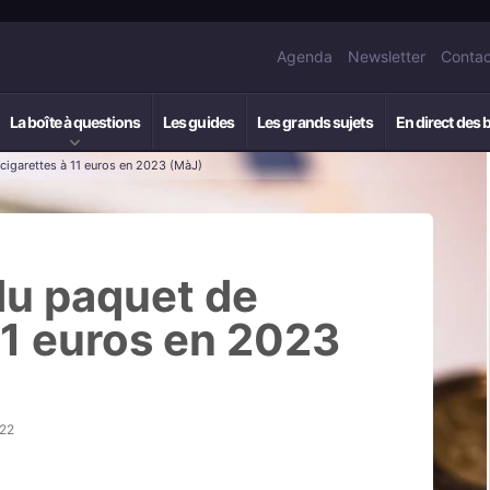
Agenda
Newsletter
Contac
La boîte à questions
Les guides
Les grands sujets
En direct des 
 cigarettes à 11 euros en 2023 (MàJ)
du paquet de
11 euros en 2023
h22