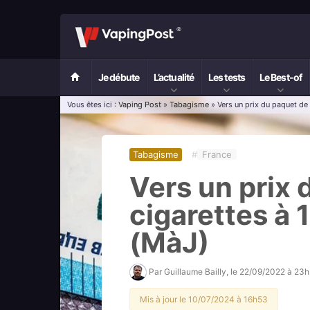
Je débute
L’actualité
Les tests
Le Best-of
Vous êtes ici :
Vaping Post
»
Tabagisme
» Vers un prix du paquet de
Tabagisme
#
France
Vers un prix 
cigarettes à 
(MàJ)
Par
Guillaume Bailly
, le
22/09/2022 à 23
Mis à jour le 10/07/2024 à 16h53