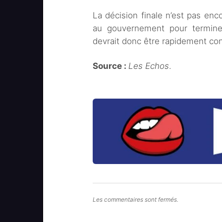
La décision finale n’est pas enc
au gouvernement pour terminer
devrait donc être rapidement co
Source :
Les Echos
.
Les commentaires sont fermés.