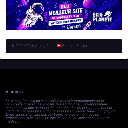
© 2010-2026 Vaping Post -
Genève, Suisse
À propos
Le Vaping Post est un site d'informations internationales sur le
vaporisateur personnel (cigarette électronique). Le vaporisateur
personnel est une méthode de réduction des risques pour le fumeur
adulte qui ne veut pas ou qui ne peut pas arrêter le tabac. Les propos
tenus sur ce site, sauf cas contraire, ne proviennent pas de
professionnels de santé. En cas de doute, veuillez consulter votre
médecin.