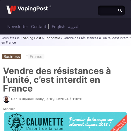
Newsletter
Contact
|
English
العربية
Vous êtes ici :
Vaping Post
»
Economie
» Vendre des résistances à l’unité, c’est interdit
en France
Business
#
France
Vendre des résistances à
l’unité, c’est interdit en
France
Par
Guillaume Bailly
, le
16/09/2024 à 11h28
Annonce