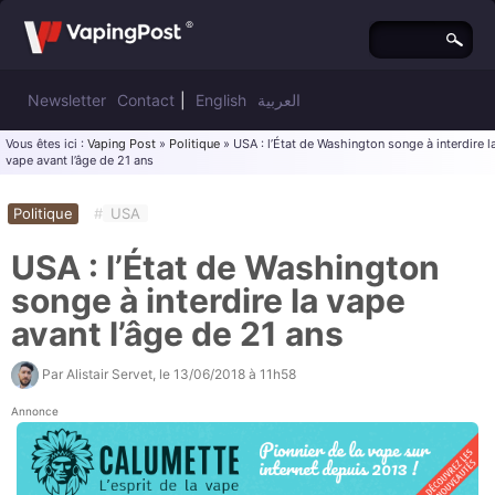
Newsletter
Contact
|
English
العربية
Vous êtes ici :
Vaping Post
»
Politique
» USA : l’État de Washington songe à interdire l
vape avant l’âge de 21 ans
Politique
#
USA
USA : l’État de Washington
songe à interdire la vape
avant l’âge de 21 ans
Par
Alistair Servet
, le
13/06/2018 à 11h58
Annonce