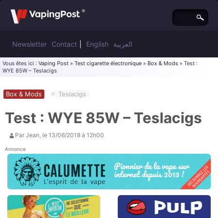
Newsletter
Contact
|
English
العربية
Vous êtes ici :
Vaping Post
»
Test cigarette électronique
»
Box & Mods
» Test :
WYE 85W – Teslacigs
Box & Mods
#
Teslacigs
Test : WYE 85W – Teslacigs
Par
Jean
, le
13/06/2018 à 12h00
Annonce