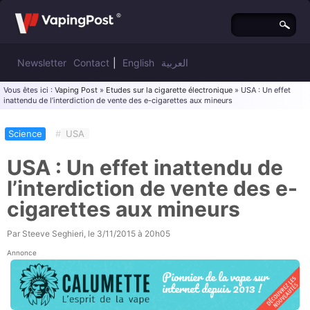
Newsletter
Contact
|
English
العربية
Vous êtes ici :
Vaping Post
»
Etudes sur la cigarette électronique
» USA : Un effet
inattendu de l’interdiction de vente des e-cigarettes aux mineurs
Science
#
USA
USA : Un effet inattendu de
l’interdiction de vente des e-
cigarettes aux mineurs
Par
Steeve Seghieri
, le
3/11/2015 à 20h05
Annonce