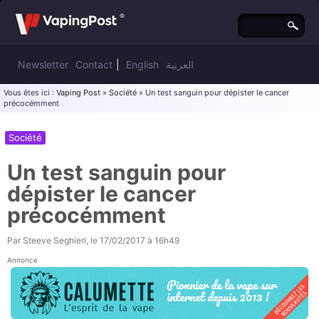
Newsletter
Contact
|
English
العربية
Vous êtes ici :
Vaping Post
»
Société
» Un test sanguin pour dépister le cancer
précocémment
Société
Un test sanguin pour
dépister le cancer
précocémment
Par
Steeve Seghieri
, le
17/02/2017 à 16h49
Annonce