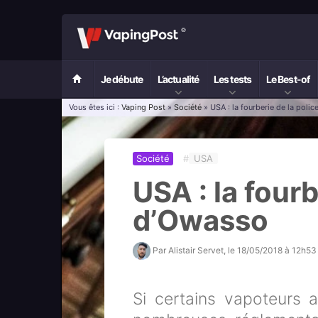
Je débute
L’actualité
Les tests
Le Best-of
Vous êtes ici :
Vaping Post
»
Société
» USA : la fourberie de la poli
Société
#
USA
USA : la fourb
d’Owasso
Par
Alistair Servet
, le
18/05/2018 à 12h53
Si certains vapoteurs 