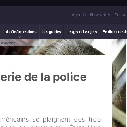
Agenda
Newsletter
Contac
La boîte à questions
Les guides
Les grands sujets
En direct des 
ce d’Owasso
erie de la police
américains se plaignent des trop