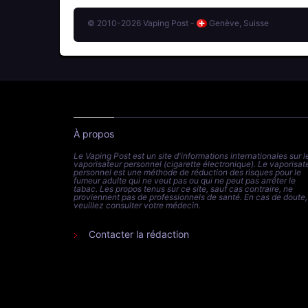
© 2010-2026 Vaping Post -
Genève, Suisse
À propos
Le Vaping Post est un site d'informations internationales sur l
vaporisateur personnel (cigarette électronique). Le vaporisat
personnel est une méthode de réduction des risques pour le
fumeur adulte qui ne veut pas ou qui ne peut pas arrêter le
tabac. Les propos tenus sur ce site, sauf cas contraire, ne
proviennent pas de professionnels de santé. En cas de doute,
veuillez consulter votre médecin.
Contacter la rédaction