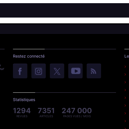
Restez connecté
Le
e
eur
Statistiques
1294
7351
247 000
REVUES
ARTICLES
PAGES VUES / MOIS