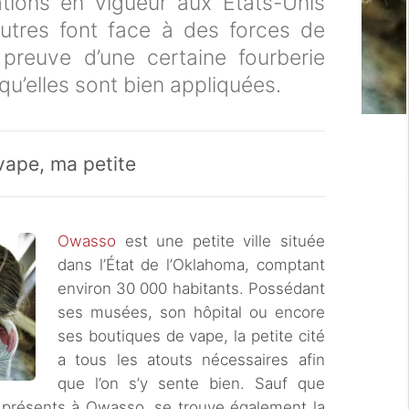
ions en vigueur aux États-Unis
autres font face à des forces de
s preuve d’une certaine fourberie
er qu’elles sont bien appliquées.
vape, ma petite
Owasso
est une petite ville située
dans l’État de l’Oklahoma, comptant
environ 30 000 habitants. Possédant
ses musées, son hôpital ou encore
ses boutiques de vape, la petite cité
a tous les atouts nécessaires afin
que l’on s’y sente bien. Sauf que
cs présents à Owasso, se trouve également la