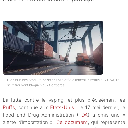
Bien que ces produits ne soient pas officiellement interdits aux USA, ils
se retrouvent bloqués aux frontières.
La lutte contre le vaping, et plus précisément les
Puffs
, continue aux
États-Unis
. Le 17 mai dernier, la
Food and Drug Administration (
FDA
) a émis une «
alerte d’importation ».
Ce document
, qui représente