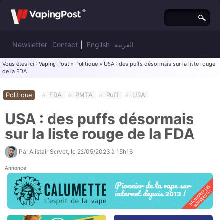
Newsletter
Contact
|
English
العربية
Vous êtes ici :
Vaping Post
»
Politique
» USA : des puffs désormais sur la liste rouge
de la FDA
Politique
#
FDA
#
PMTA
#
Puff
#
USA
USA : des puffs désormais
sur la liste rouge de la FDA
Par
Alistair Servet
, le
22/05/2023 à 15h16
Annonce