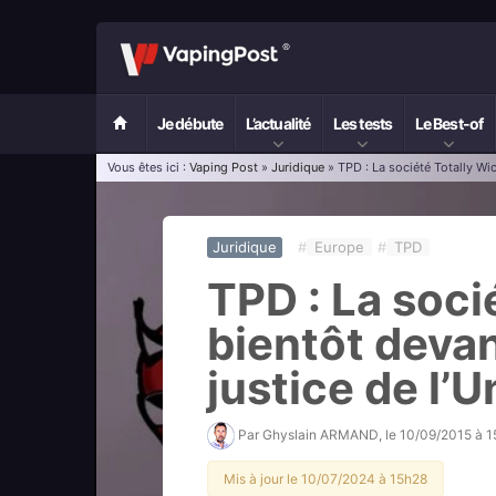
Je débute
L’actualité
Les tests
Le Best-of
Vous êtes ici :
Vaping Post
»
Juridique
» TPD : La société Totally Wi
Juridique
#
Europe
#
TPD
TPD : La soci
bientôt devan
justice de l’
Par
Ghyslain ARMAND
, le
10/09/2015 à 
Mis à jour le 10/07/2024 à 15h28