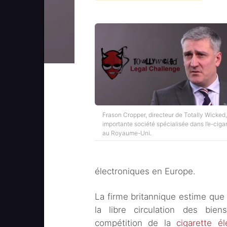
Frason Cropper, directeur de Totally Wicked
importante société spécialisée dans l’e-ciga
au Royaume-Uni.
électroniques en Europe.
La firme britannique estime que
la libre circulation des bien
compétition de la
cigarette él