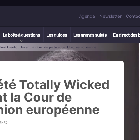
Agenda
Newsletter
Contac
La boîte à questions
Les guides
Les grands sujets
En direct des 
cked bientôt devant la Cour de justice de l’Union européenne
été Totally Wicked
t la Cour de
Union européenne
15h52