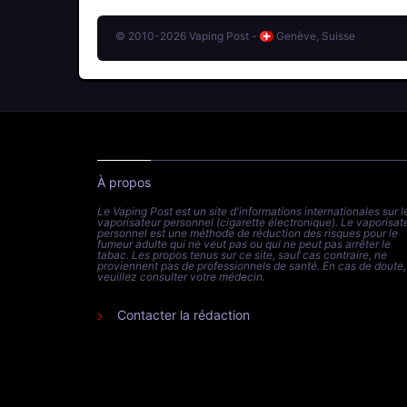
© 2010-2026 Vaping Post -
Genève, Suisse
À propos
Le Vaping Post est un site d'informations internationales sur l
vaporisateur personnel (cigarette électronique). Le vaporisat
personnel est une méthode de réduction des risques pour le
fumeur adulte qui ne veut pas ou qui ne peut pas arrêter le
tabac. Les propos tenus sur ce site, sauf cas contraire, ne
proviennent pas de professionnels de santé. En cas de doute,
veuillez consulter votre médecin.
Contacter la rédaction