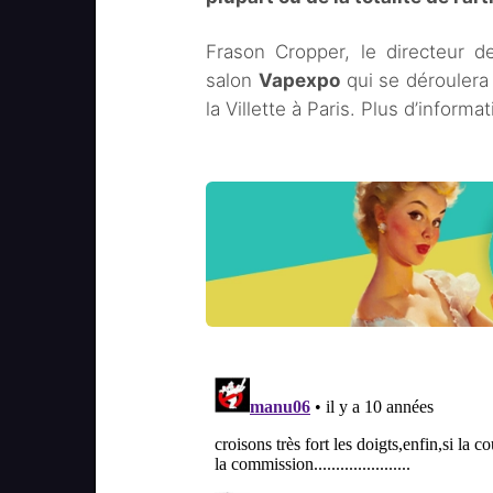
Frason Cropper, le directeur d
salon
Vapexpo
qui se déroulera
la Villette à Paris. Plus d’infor