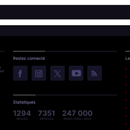
Restez connecté
Le
e
eur
Statistiques
1294
7351
247 000
REVUES
ARTICLES
PAGES VUES / MOIS