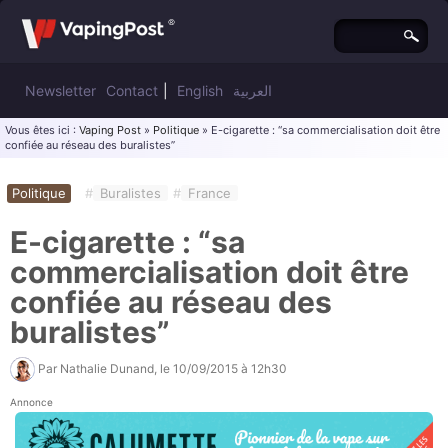
Newsletter
Contact
|
English
العربية
Vous êtes ici :
Vaping Post
»
Politique
» E-cigarette : “sa commercialisation doit être
confiée au réseau des buralistes”
Politique
#
Buralistes
#
France
E-cigarette : “sa
commercialisation doit être
confiée au réseau des
buralistes”
Par
Nathalie Dunand
, le
10/09/2015 à 12h30
Annonce