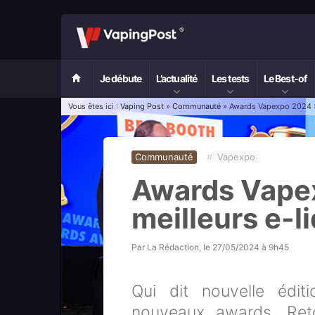
Je débute
L’actualité
Les tests
Le Best-of
Vous êtes ici :
Vaping Post
»
Communauté
» Awards Vapexpo 2024 : 
Communauté
#
Vapexpo
Awards Vapex
meilleurs e-l
Par
La Rédaction
, le
27/05/2024 à 9h45
Qui dit nouvelle édi
nouveaux awards. Ret