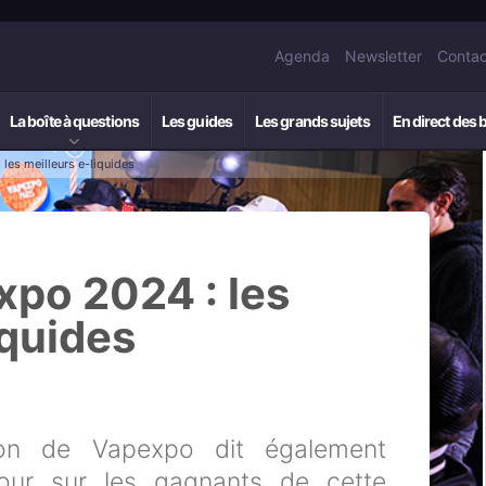
Agenda
Newsletter
Contac
La boîte à questions
Les guides
Les grands sujets
En direct des 
les meilleurs e-liquides
po 2024 : les
iquides
tion de Vapexpo dit également
our sur les gagnants de cette