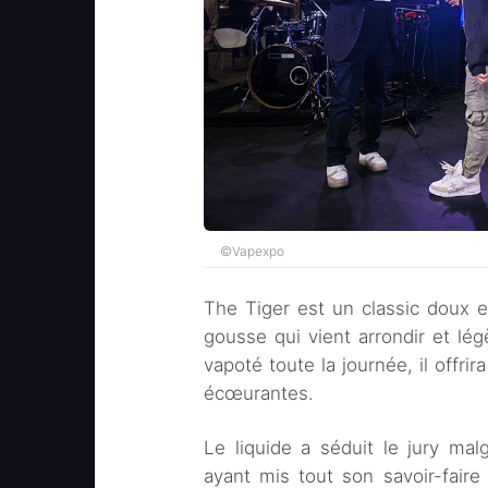
©Vapexpo
The Tiger est un classic doux et
gousse qui vient arrondir et lé
vapoté toute la journée, il offri
écœurantes.
Le liquide a séduit le jury mal
ayant mis tout son savoir-fair