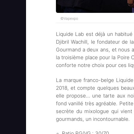
©Vapexpo
Liquide Lab est déjà un habitu
Djibril Wachill, le fondateur de
Gourmand a deux ans, et nous a
la troisième place pour la Poire C
conforte notre choix pour ces liq
La marque franco-belge Liquide 
2018, et compte quelques beaux 
elle propose… une tarte aux no
fond vanillé très agréable. Peti
secrète du mixologue qui vient
gourmands, un incontournable.
Ratio PG/VG : 30/70.