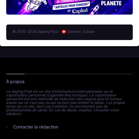
© 2010-2026 Vaping Post -
Genève, Suisse
À propos
Le Vaping Post est un site d'informations internationales sur le
vaporisateur personnel (cigarette électronique). Le vaporisateur
personnel est une méthode de réduction des risques pour le fumeur
adulte qui ne veut pas ou qui ne peut pas arrêter le tabac. Les propos
tenus sur ce site, sauf cas contraire, ne proviennent pas de
professionnels de santé. En cas de doute, veuillez consulter votre
médecin.
Contacter la rédaction