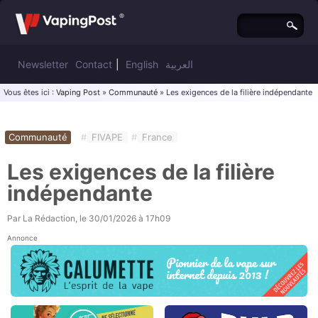
Newsletter
Contact
|
English
العربية
Vous êtes ici :
Vaping Post
»
Communauté
» Les exigences de la filière indépendante
Communauté
#
FIVAPE
#
France
Les exigences de la filière
indépendante
Par
La Rédaction
, le
30/01/2026 à 17h09
Annonce