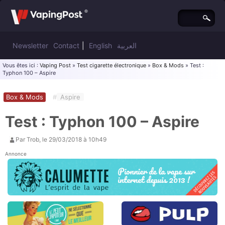
Newsletter
Contact
|
English
العربية
Vous êtes ici :
Vaping Post
»
Test cigarette électronique
»
Box & Mods
» Test :
Typhon 100 – Aspire
Box & Mods
#
Aspire
Test : Typhon 100 – Aspire
Par
Trob
, le
29/03/2018 à 10h49
Annonce