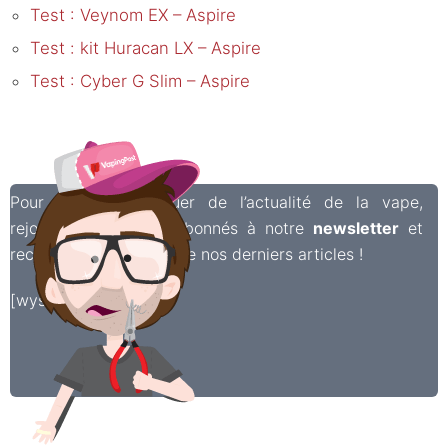
Test : Veynom EX – Aspire
Test : kit Huracan LX – Aspire
Test : Cyber G Slim – Aspire
Pour ne rien manquer de l’actualité de la vape,
rejoignez les 6 000 abonnés à notre
newsletter
et
recevez chaque semaine nos derniers articles !
[wysija_form id=”2″]