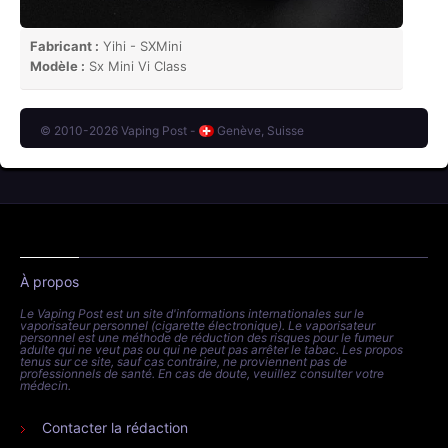
Comment le
Sx Mini Vi Class
se positionne face aux
autres kits du marché ?
Moyenne des autres kits
Sx Mini Vi Class
Moyenne de 4.4/5
Moyenne des kits chez Yihi - SXMini
Sx Mini Vi Class
Moyenne de 4.4/5