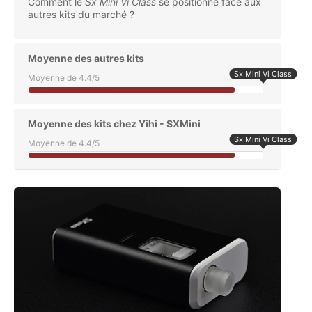
5
Note globale
/5
Rapport qualité / prix
Qualité de vape
Qualité de fabrication
Facilité d'utilisation
Ergonomie
Position sur le marché