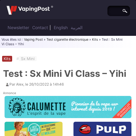
Newsletter
Contact
|
English
العربية
Vous êtes ici :
Vaping Post
»
Test cigarette électronique
»
Kits
» Test : Sx Mini
Vi Class – Yihi
Kits
#
Sx Mini
Test : Sx Mini Vi Class – Yihi
Par
Alex
, le
26/10/2022 à 14h46
Annonce