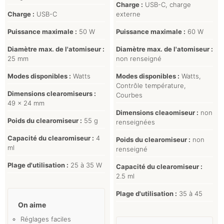
Charge :
USB-C, charge
Charge :
USB-C
externe
Puissance maximale :
50 W
Puissance maximale :
60 W
Diamètre max. de l'atomiseur :
Diamètre max. de l'atomiseur :
25 mm
non renseigné
Modes disponibles :
Watts
Modes disponibles :
Watts,
Contrôle température,
Dimensions clearomiseurs :
Courbes
49 x 24 mm
Dimensions cleaomiseur :
non
Poids du clearomiseur :
55 g
renseignées
Capacité du clearomiseur :
4
Poids du clearomiseur :
non
ml
renseigné
Plage d'utilisation :
25 à 35 W
Capacité du clearomiseur :
2.5 ml
Plage d'utilisation :
35 à 45
On aime
Réglages faciles