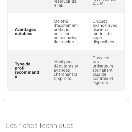
réservoir de
2,5 ml.
4 ml.
Molette
Chipset
d’ajustement
avancé avec
Avantages
pratique
plusieurs
notables
pour une
modes de
personnalisa
vape
tion rapide.
disponibles.
Convient
Idéal pour
aux
Type de
débutants et
utilisateurs
profil
avancés
souhaitant
recommand
cherchant la
plus de
é
simplicité.
contrôle et
légèreté.
Les fiches techniques