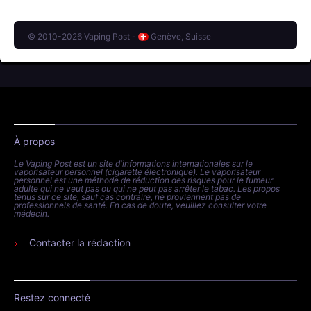
© 2010-2026 Vaping Post -
Genève, Suisse
À propos
Le Vaping Post est un site d'informations internationales sur le
vaporisateur personnel (cigarette électronique). Le vaporisateur
personnel est une méthode de réduction des risques pour le fumeur
adulte qui ne veut pas ou qui ne peut pas arrêter le tabac. Les propos
tenus sur ce site, sauf cas contraire, ne proviennent pas de
professionnels de santé. En cas de doute, veuillez consulter votre
médecin.
Contacter la rédaction
Restez connecté