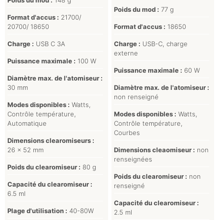
Poids du mod :
77 g
Format d'accus :
21700/
20700/ 18650
Format d'accus :
18650
Charge :
USB C 3A
Charge :
USB-C, charge
externe
Puissance maximale :
100 W
Puissance maximale :
60 W
Diamètre max. de l'atomiseur :
30 mm
Diamètre max. de l'atomiseur :
non renseigné
Modes disponibles :
Watts,
Contrôle température,
Modes disponibles :
Watts,
Automatique
Contrôle température,
Courbes
Dimensions clearomiseurs :
26 x 52 mm
Dimensions cleaomiseur :
non
renseignées
Poids du clearomiseur :
80 g
Poids du clearomiseur :
non
Capacité du clearomiseur :
renseigné
6.5 ml
Capacité du clearomiseur :
Plage d'utilisation :
40-80W
2.5 ml