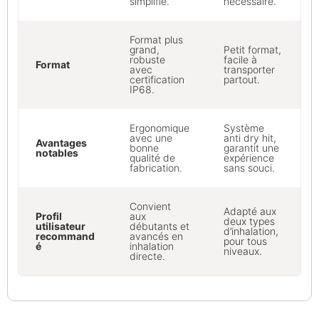
simplifié.
nécessaire.
Format plus
grand,
Petit format,
robuste
facile à
Format
avec
transporter
certification
partout.
IP68.
Ergonomique
Système
avec une
anti dry hit,
Avantages
bonne
garantit une
notables
qualité de
expérience
fabrication.
sans souci.
Convient
Adapté aux
Profil
aux
deux types
utilisateur
débutants et
d’inhalation,
recommand
avancés en
pour tous
é
inhalation
niveaux.
directe.