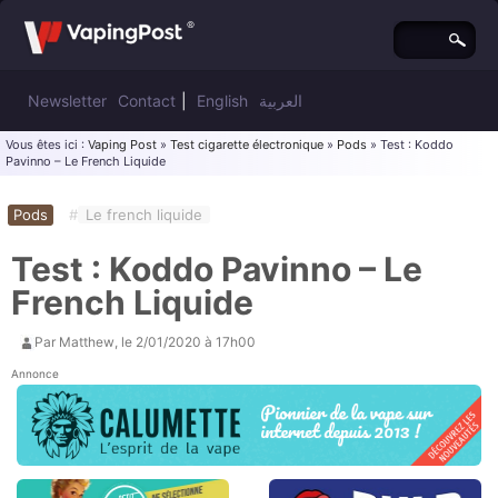
Newsletter
Contact
|
English
العربية
Vous êtes ici :
Vaping Post
»
Test cigarette électronique
»
Pods
» Test : Koddo
Pavinno – Le French Liquide
Pods
#
Le french liquide
Test : Koddo Pavinno – Le
French Liquide
Par
Matthew
, le
2/01/2020 à 17h00
Annonce