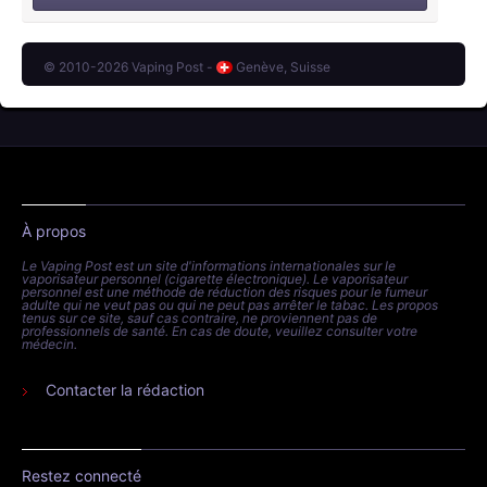
© 2010-2026 Vaping Post -
Genève, Suisse
À propos
Le Vaping Post est un site d'informations internationales sur le
vaporisateur personnel (cigarette électronique). Le vaporisateur
personnel est une méthode de réduction des risques pour le fumeur
adulte qui ne veut pas ou qui ne peut pas arrêter le tabac. Les propos
tenus sur ce site, sauf cas contraire, ne proviennent pas de
professionnels de santé. En cas de doute, veuillez consulter votre
médecin.
Contacter la rédaction
Restez connecté