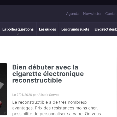
Agenda
Newsletter
Contac
La boîte à questions
Les guides
Les grands sujets
En direct des 
Bien débuter avec la
cigarette électronique
reconstructible
Le 7/01/2020 par
Alistair Servet
Le reconstructible a de très nombreux
avantages. Prix des résistances moins cher,
possibilité de personnaliser sa vape. On vous