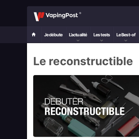
Je débute
L’actualité
Les tests
Le Best-of
Le reconstructible