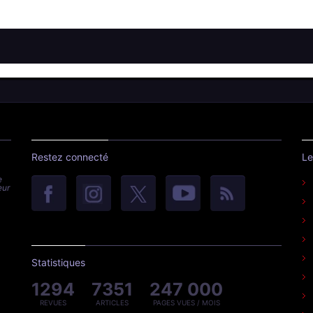
Restez connecté
Le
e
eur
Statistiques
1294
7351
247 000
REVUES
ARTICLES
PAGES VUES / MOIS