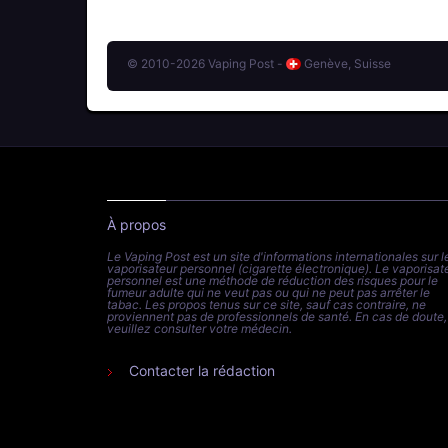
© 2010-2026 Vaping Post -
Genève, Suisse
À propos
Le Vaping Post est un site d'informations internationales sur l
vaporisateur personnel (cigarette électronique). Le vaporisat
personnel est une méthode de réduction des risques pour le
fumeur adulte qui ne veut pas ou qui ne peut pas arrêter le
tabac. Les propos tenus sur ce site, sauf cas contraire, ne
proviennent pas de professionnels de santé. En cas de doute,
veuillez consulter votre médecin.
Contacter la rédaction