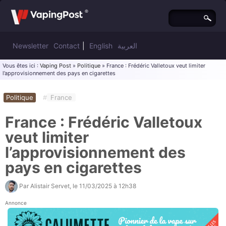
Newsletter
Contact
|
English
العربية
Vous êtes ici :
Vaping Post
»
Politique
» France : Frédéric Valletoux veut limiter
l’approvisionnement des pays en cigarettes
Politique
#
France
France : Frédéric Valletoux
veut limiter
l’approvisionnement des
pays en cigarettes
Par
Alistair Servet
, le
11/03/2025 à 12h38
Annonce