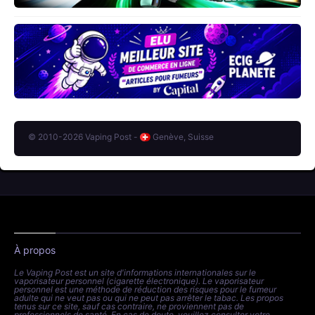
© 2010-2026 Vaping Post -
Genève, Suisse
À propos
Le Vaping Post est un site d'informations internationales sur le
vaporisateur personnel (cigarette électronique). Le vaporisateur
personnel est une méthode de réduction des risques pour le fumeur
adulte qui ne veut pas ou qui ne peut pas arrêter le tabac. Les propos
tenus sur ce site, sauf cas contraire, ne proviennent pas de
professionnels de santé. En cas de doute, veuillez consulter votre