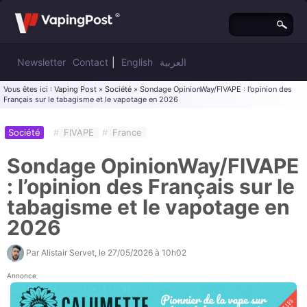
Newsletter
Contact
|
English
العربية
Vous êtes ici :
Vaping Post
»
Société
» Sondage OpinionWay/FIVAPE : l’opinion des
Français sur le tabagisme et le vapotage en 2026
Société
#
FIVAPE
#
France
Sondage OpinionWay/FIVAPE
: l’opinion des Français sur le
tabagisme et le vapotage en
2026
Par
Alistair Servet
, le
27/05/2026 à 10h02
Annonce