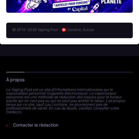
© 2010-2026 Vaping Post -
Genève, Suisse
À propos
Le Vaping Post est un site d'informations internationales sur le
vaporisateur personnel (cigarette électronique). Le vaporisateur
personnel est une méthode de réduction des risques pour le fumeur
adulte qui ne veut pas ou qui ne peut pas arrêter le tabac. Les propos
tenus sur ce site, sauf cas contraire, ne proviennent pas de
professionnels de santé. En cas de doute, veuillez consulter votre
médecin.
Contacter la rédaction