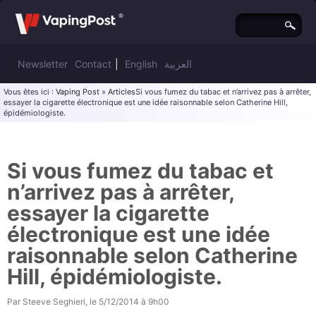
Newsletter
Contact
|
English
العربية
Vous êtes ici :
Vaping Post
»
Articles
Si vous fumez du tabac et n’arrivez pas à arrêter,
essayer la cigarette électronique est une idée raisonnable selon Catherine Hill,
épidémiologiste.
Si vous fumez du tabac et
n’arrivez pas à arrêter,
essayer la cigarette
électronique est une idée
raisonnable selon Catherine
Hill, épidémiologiste.
Par
Steeve Seghieri
, le
5/12/2014 à 9h00