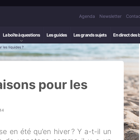
Agenda
Newsletter
Contac
La boîte à questions
Les guides
Les grands sujets
En direct des 
r les liquides ?
saisons pour les
h44
 en été qu’en hiver ? Y a-t-il un