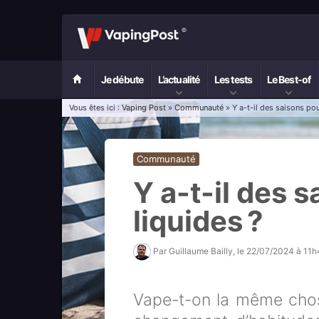
Je débute
L’actualité
Les tests
Le Best-of
Vous êtes ici :
Vaping Post
»
Communauté
» Y a-t-il des saisons pou
Communauté
Y a-t-il des 
liquides ?
Par
Guillaume Bailly
, le
22/07/2024 à 11
Vape-t-on la même chose