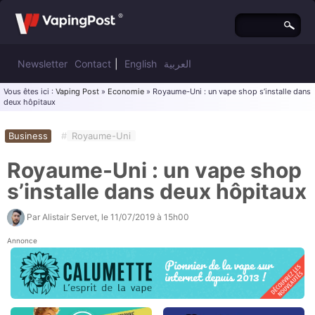
Newsletter
Contact
|
English
العربية
Vous êtes ici :
Vaping Post
»
Economie
» Royaume-Uni : un vape shop s’installe dans
deux hôpitaux
Business
#
Royaume-Uni
Royaume-Uni : un vape shop
s’installe dans deux hôpitaux
Par
Alistair Servet
, le
11/07/2019 à 15h00
Annonce