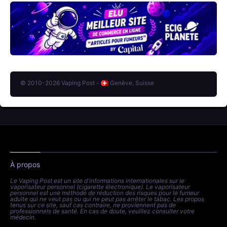
© 2010-2026 Vaping Post -
Genève, Suisse
À propos
Le Vaping Post est un site d'informations internationales sur le
vaporisateur personnel (cigarette électronique). Le vaporisateur
personnel est une méthode de réduction des risques pour le fumeur
adulte qui ne veut pas ou qui ne peut pas arrêter le tabac. Les propos
tenus sur ce site, sauf cas contraire, ne proviennent pas de
professionnels de santé. En cas de doute, veuillez consulter votre
médecin.