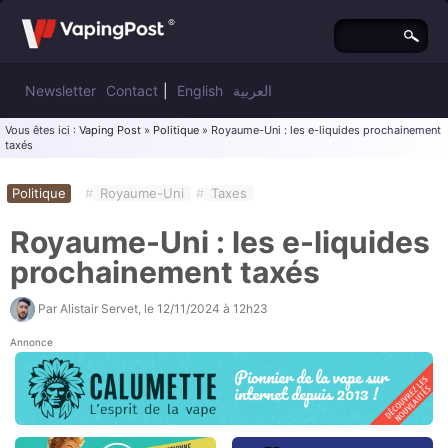
Newsletter
Contact
|
English
العربية
Vous êtes ici :
Vaping Post
»
Politique
» Royaume-Uni : les e-liquides prochainement
taxés
Politique
#
Royaume-Uni
#
Taxes
Royaume-Uni : les e-liquides
prochainement taxés
Par
Alistair Servet
, le
12/11/2024 à 12h23
Annonce