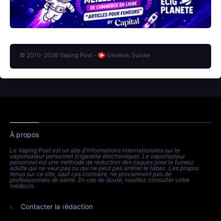
© 2010-2026 Vaping Post -
Genève, Suisse
À propos
Le Vaping Post est un site d'informations internationales sur le
vaporisateur personnel (cigarette électronique). Le vaporisateur
personnel est une méthode de réduction des risques pour le fumeur
adulte qui ne veut pas ou qui ne peut pas arrêter le tabac. Les propos
tenus sur ce site, sauf cas contraire, ne proviennent pas de
professionnels de santé. En cas de doute, veuillez consulter votre
médecin.
Contacter la rédaction