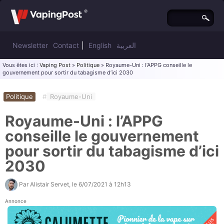
Newsletter
Contact
|
English
العربية
Vous êtes ici :
Vaping Post
»
Politique
» Royaume-Uni : l’APPG conseille le
gouvernement pour sortir du tabagisme d’ici 2030
Politique
#
Royaume-Uni
Royaume-Uni : l’APPG
conseille le gouvernement
pour sortir du tabagisme d’ici
2030
Par
Alistair Servet
, le
6/07/2021 à 12h13
Annonce